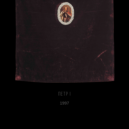
Петр I
1997