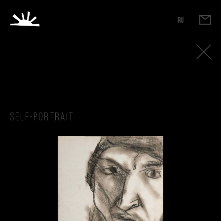
RU
Self-portrait